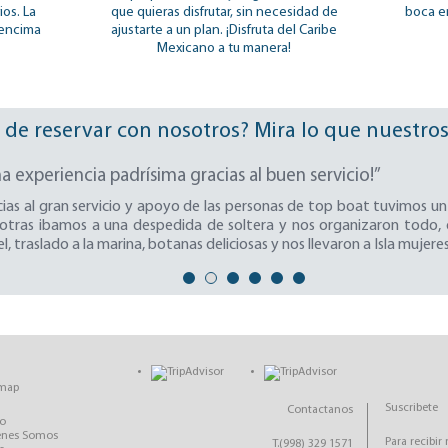
os. La
que quieras disfrutar, sin necesidad de
boca e
 encima
ajustarte a un plan. ¡Disfruta del Caribe
Mexicano a tu manera!
de reservar con nosotros? Mira lo que nuestros c
a experiencia padrísima gracias al buen servicio!”
ias al gran servicio y apoyo de las personas de top boat tuvimos un 
otras ibamos a una despedida de soltera y nos organizaron todo, d
l, traslado a la marina, botanas deliciosas y nos llevaron a Isla mujere
emap
Suscribete
Contactanos
io
énes Somos
Para recibir
T.(998) 329 1571