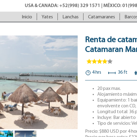
USA & CANADA: +52(998) 329 1571 | MÉXICO: 01(998
Inicio
Yates
Lanchas
Catamaranes
Barco
Renta de cata
Catamaran Mar
4 hrs
36 ft
20 pax max.
Alojamiento máximo:
Equipamiento: 1 bañ
envolvente con CD, 
Longitud total: 36 p
Incluye: Bar abierto
Tipo de servicios: Ve
Precio: $880 USD por 4 hor