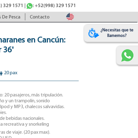
) 329 1571 |
: +52(998) 329 1571
s De Pesca
Contacto
¿Necesitas que te
llamemos?
maranes en Cancún:
 36'
20 pax
 20 pasajeros, más tripulación.
o y un trampolín, sonido
Ipod y MP3, chalecos salvavidas.
ies.
 de bebidas nacionales.
la recreativa y snorkeling
as de viaje. (20 pax max).