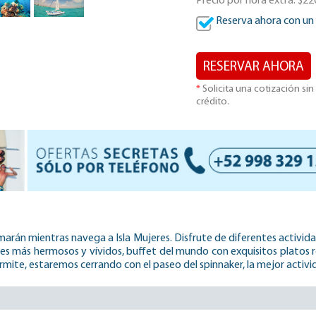
Precio por hora extra: $2
Reserva ahora con un
RESERVAR AHORA
*
Solicita una cotización si
crédito.
arán mientras navega a Isla Mujeres. Disfrute de diferentes activi
fes más hermosos y vívidos, buffet del mundo con exquisitos platos re
 permite, estaremos cerrando con el paseo del spinnaker, la mejor activ